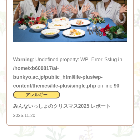
Warning
: Undefined property: WP_Error::$slug in
/home/xb600817/ai-
bunkyo.ac.jp/public_html/life-plus/wp-
content/themes/life-plus/single.php
on line
90
アレルギー
みんないっしょのクリスマス2025 レポート
2025.11.20