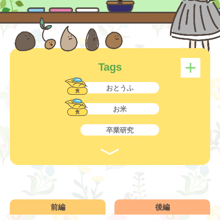
Tags
おとうふ
お米
卒業研究
子ども
教育
産学連携開発商品
前編
後編
食物