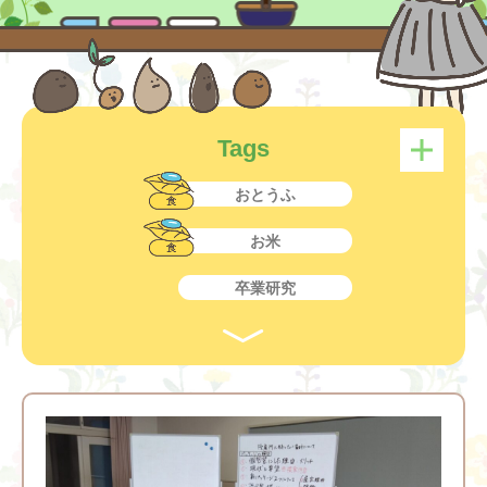
Tags
おとうふ
お米
卒業研究
子ども
教育
産学連携開発商品
食物