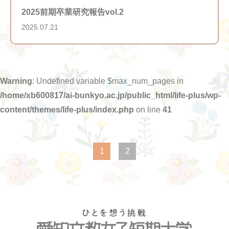
2025前期卒業研究報告vol.2
2025.07.21
Warning
: Undefined variable $max_num_pages in
/home/xb600817/ai-bunkyo.ac.jp/public_html/life-plus/wp-
content/themes/life-plus/index.php
on line
41
1
2