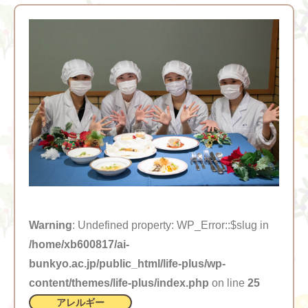
Warning
: Undefined property: WP_Error::$slug in
/home/xb600817/ai-
bunkyo.ac.jp/public_html/life-plus/wp-
content/themes/life-plus/index.php
on line
25
アレルギー