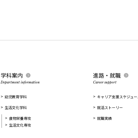
学科案内
進路・就職
Department information
Career support
幼児教育学科
キャリア支援スケジュー
生活文化学科
就活ストーリー
食物栄養専攻
就職実績
生活文化専攻