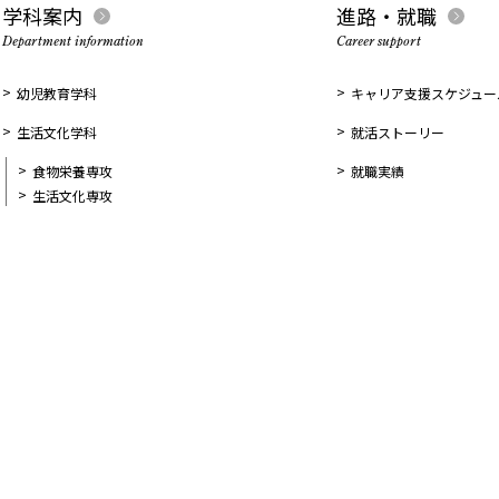
学科案内
進路・就職
Department information
Career support
幼児教育学科
キャリア支援スケジュー
生活文化学科
就活ストーリー
食物栄養専攻
就職実績
生活文化専攻