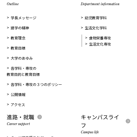
Outline
Department information
学長メッセージ
幼児教育学科
建学の精神
生活文化学科
教育理念
食物栄養専攻
生活文化専攻
教育目標
大学のあゆみ
各学科・専攻の
教育目的と教育目標
各学科・専攻の３つのポリシー
公開情報
アクセス
進路・就職
キャンパスライ
フ
Career support
Campus life