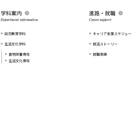
学科案内
進路・就職
Department information
Career support
幼児教育学科
キャリア支援スケジュー
生活文化学科
就活ストーリー
食物栄養専攻
就職実績
生活文化専攻