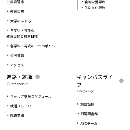
教育理念
食物栄養専攻
生活文化専攻
教育目標
大学のあゆみ
各学科・専攻の
教育目的と教育目標
各学科・専攻の３つのポリシー
公開情報
アクセス
進路・就職
キャンパスライ
フ
Career support
Campus life
キャリア支援スケジュール
施設設備
就活ストーリー
附属図書館
就職実績
ABCチーム