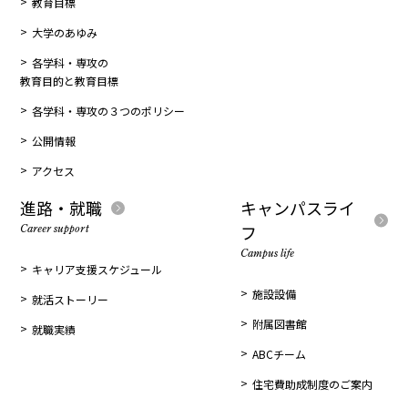
教育目標
大学のあゆみ
各学科・専攻の
教育目的と教育目標
各学科・専攻の３つのポリシー
公開情報
アクセス
進路・就職
キャンパスライ
フ
Career support
Campus life
キャリア支援スケジュール
施設設備
就活ストーリー
附属図書館
就職実績
ABCチーム
住宅費助成制度のご案内