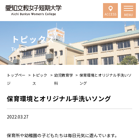
ACCESS
MENU
トピックス
Topics
トップペー
>
トピック
>
幼児教育学
>
保育環境とオリジナル手洗いソ
ジ
ス
科
ング
保育環境とオリジナル手洗いソング
2022.03.27
保育所や幼稚園の子どもたちは毎日元気に遊んでいます。