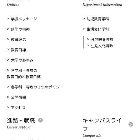
Outline
Department information
学長メッセージ
幼児教育学科
建学の精神
生活文化学科
教育理念
食物栄養専攻
生活文化専攻
教育目標
大学のあゆみ
各学科・専攻の
教育目的と教育目標
各学科・専攻の３つのポリシー
公開情報
アクセス
進路・就職
キャンパスライ
フ
Career support
Campus life