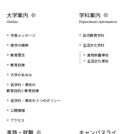
大学案内
学科案内
Outline
Department information
学長メッセージ
幼児教育学科
建学の精神
生活文化学科
教育理念
食物栄養専攻
生活文化専攻
教育目標
大学のあゆみ
各学科・専攻の
教育目的と教育目標
各学科・専攻の３つのポリシー
公開情報
アクセス
進路・就職
キャンパスライ