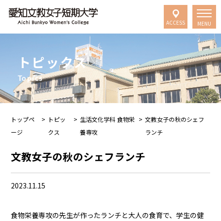
ACCESS
MENU
トピックス
Topics
トップペ
>
トピッ
>
生活文化学科 食物栄
>
文教女子の秋のシェフ
ージ
クス
養専攻
ランチ
文教女子の秋のシェフランチ
2023.11.15
食物栄養専攻の先生が作ったランチと大人の食育で、学生の健