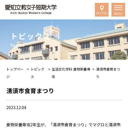
ACCESS
MENU
トピックス
Topics
トップペー
>
トピック
>
生活文化学科 食物栄養専
>
清須市食育まつ
ジ
ス
攻
り
清須市食育まつり
2023.12.04
食物栄養専攻2年生が、「清須市食育まつり」でマグロと清須市