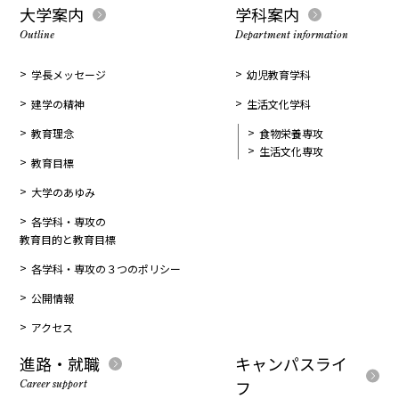
大学案内
学科案内
Outline
Department information
学長メッセージ
幼児教育学科
建学の精神
生活文化学科
教育理念
食物栄養専攻
生活文化専攻
教育目標
大学のあゆみ
各学科・専攻の
教育目的と教育目標
各学科・専攻の３つのポリシー
公開情報
アクセス
進路・就職
キャンパスライ
フ
Career support