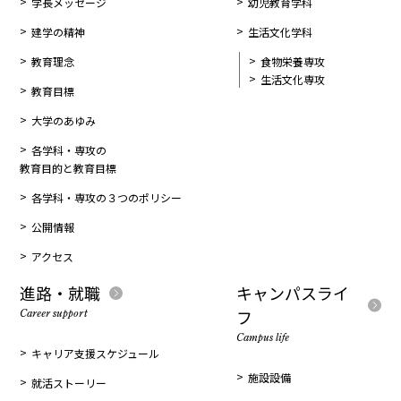
学長メッセージ
幼児教育学科
建学の精神
生活文化学科
教育理念
食物栄養専攻
生活文化専攻
教育目標
大学のあゆみ
各学科・専攻の
教育目的と教育目標
各学科・専攻の３つのポリシー
公開情報
アクセス
進路・就職
キャンパスライ
フ
Career support
Campus life
キャリア支援スケジュール
施設設備
就活ストーリー