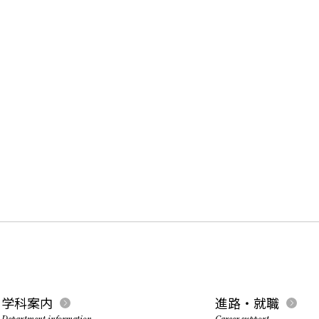
学科案内
進路・就職
Department information
Career support