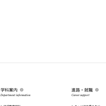
学科案内
進路・就職
Department information
Career support