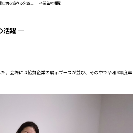
望に満ち溢れる栄養士 ― 卒業生の活躍 ―
の活躍 ―
した。会場には協賛企業の展示ブースが並び、その中で令和4年度卒