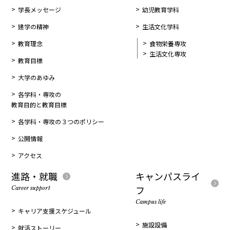
学長メッセージ
幼児教育学科
建学の精神
生活文化学科
教育理念
食物栄養専攻
生活文化専攻
教育目標
大学のあゆみ
各学科・専攻の
教育目的と教育目標
各学科・専攻の３つのポリシー
公開情報
アクセス
進路・就職
キャンパスライ
フ
Career support
Campus life
キャリア支援スケジュール
施設設備
就活ストーリー