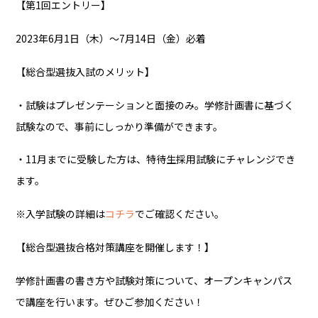
【第
1
回エントリー】
2023
年
6
月
1
日（木）～
7
月
14
日（金）必着
【総合型選抜入試のメリット】
・試験はプレゼンテーションと面接のみ。学修計画書に基づく
試験なので、事前にしっかり準備ができます。
・
11
月までに受験した方は、特待生採用試験にチャレンジでき
ます。
※入学試験の詳細は
コチラ
でご確認ください。
【総合型選抜合格対策講座を開催します！】
学修計画書の書き方や試験対策について、オープンキャンパス
で講座を行います。ぜひご参加ください！